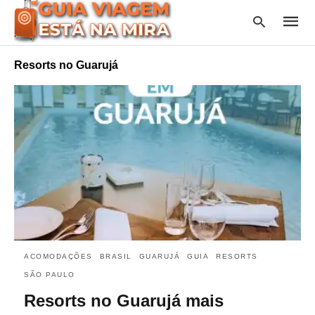
Resorts no Guarujá
Type
your
searc
query
and
hit
enter:
ACOMODAÇÕES
BRASIL
GUARUJÁ
GUIA
RESORTS
SÃO PAULO
Resorts no Guarujá mais