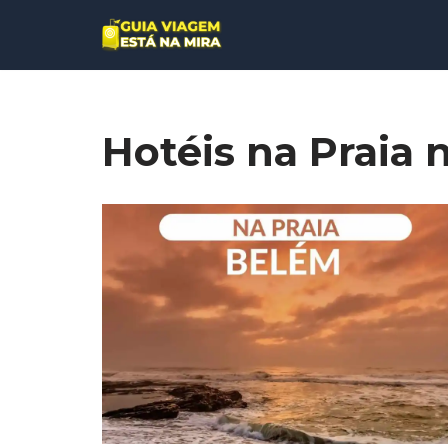
Pular
para
o
conteúdo
Hotéis na Praia 