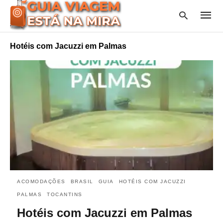
Hotéis com Jacuzzi em Palmas
Type
your
searc
query
and
hit
enter:
ACOMODAÇÕES
BRASIL
GUIA
HOTÉIS COM JACUZZI
PALMAS
TOCANTINS
Hotéis com Jacuzzi em Palmas